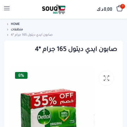
0
0,00
د.ك
HOME
منظفات
صابون ايدي ديتول 165 جرام *4
صابون ايدي ديتول 165 جرام *4
6%