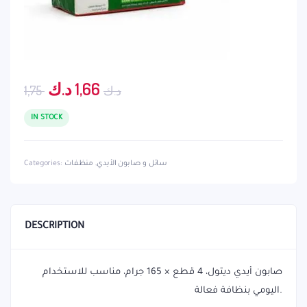
Original
Current
1,66
د.ك
د.ك
1,75
price
price
was:
is:
IN STOCK
1,66 د.ك.
1,75 د.ك.
سائل و صابون الأيدي
,
منظفات
Categories:
DESCRIPTION
صابون أيدي ديتول، 4 قطع × 165 جرام، مناسب للاستخدام
اليومي بنظافة فعالة.