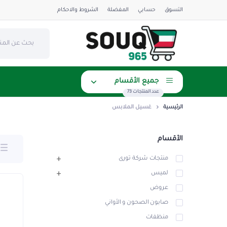
التسوق
حسابي
المفضلة
الشروط والاحكام
جميع الأقسام
عدد المنتجات 73
الرئيسية
غسيل الملابس
الأقسام
منتجات شركة تورى
لميس
عروض
صابون الصحون و الأواني
منظفات