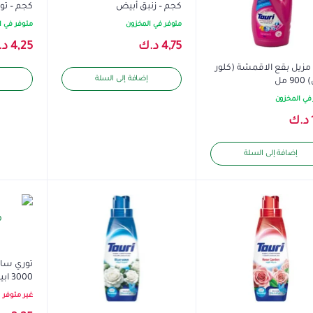
كجم – زنبق أبيض
كجم – توري
متوفر في المخزون
متوفر في ا
4,75
د.ك
4,25
د.
مزيل بقع الاقمشة (كلور
إضافة إلى السلة
 مل
في المخزون
د.ك
إضافة إلى السلة
توري سا
3000 ابيض/ملابس بيضاء
غير متوفر