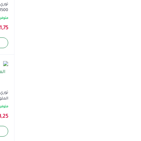
توري
1500 مل حديقة الور
متوفر 
1,75
توري
الملون
متوفر 
3,25