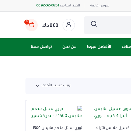
عروض خاصة
الخط الساخن:
0096556573201
0
0,00
د.ك
صناف
الأفضل مبيعا
من نحن
تواصل معنا
ترتيب حسب الأحدث
مسحوق غسيل ملابس ألترا 4
توري سائل منعم ملابس 1500