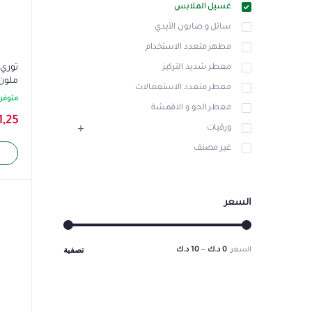
غسيل الملابس
سائل و صابون الأيدي
مطهر متعدد الاستخدام
توري 
معطر شديد التركيز
ملون) 900
معطر متعدد الاستعمالات
متوفر 
معطر الجو و الاقمشة
1,25
ورقيات
غير مصنف
السعر
تصفية
السعر:
0 د.ك
—
10 د.ك
أدنى
أعلى
سعر
سعر