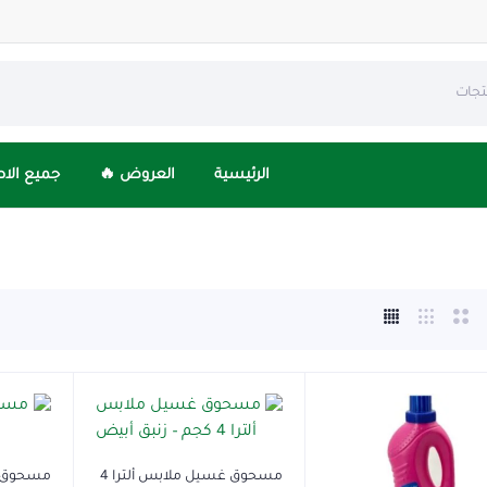
الرئيسية
العروض 🔥
جميع الا
مسحوق غسيل ملابس ألترا 4