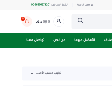
عروض خاصة
الخط الساخن:
0096556573201
0
0,00
د.ك
صناف
الأفضل مبيعا
من نحن
تواصل معنا
ترتيب حسب الأحدث