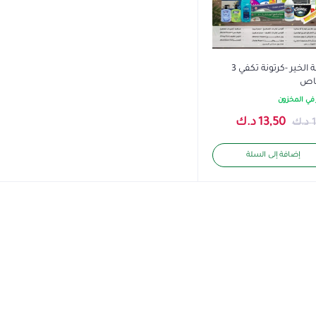
كرتونة الخير -كرتونة تكفي 3
اص
في المخزون
السعر
السعر
13,50
د.ك
1
د.ك
الأصلي
الحالي
إضافة إلى السلة
هو:
هو:
18,00 د.ك.
13,50 د.ك.