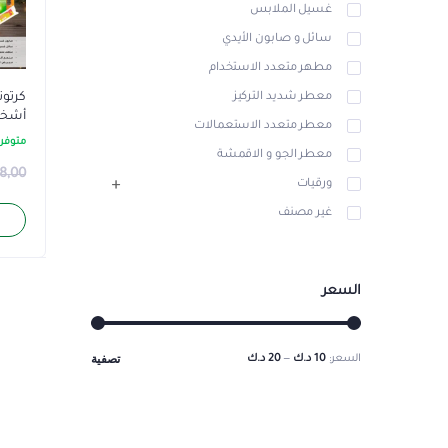
غسيل الملابس
سائل و صابون الأيدي
مطهر متعدد الاستخدام
معطر شديد التركيز
أشخ
معطر متعدد الاستعمالات
متوفر 
معطر الجو و الاقمشة
8,00
ورقيات
غير مصنف
السعر
تصفية
السعر:
10 د.ك
—
20 د.ك
أدنى
أعلى
سعر
سعر