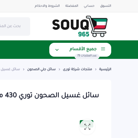
التسوق
حسابي
المفضلة
الشروط والاحكام
جميع الأقسام
عدد المنتجات 73
الرئيسية
منتجات شركة تورى
سائل جلي الصحون
سائل غسيل الصحون توري
سائل غسيل الصحون توري 430 مل – زهره البنفسج
5%