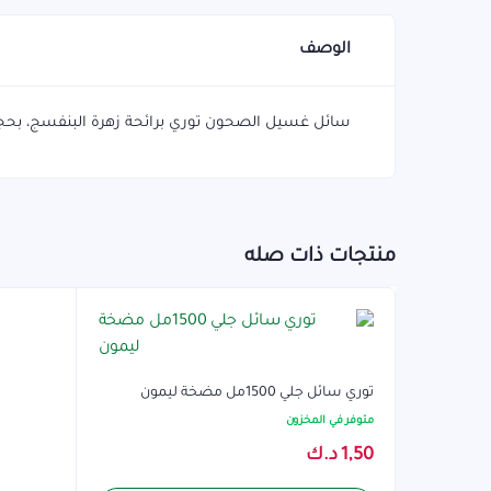
الوصف
سائل غسيل الصحون توري برائحة زهرة البنفسج، بحجم 430 مل، يمنح نظافة ورائحة لط
منتجات ذات صله
توري سائل جلي 1500مل مضخة ليمون
متوفر في المخزون
1,50
د.ك