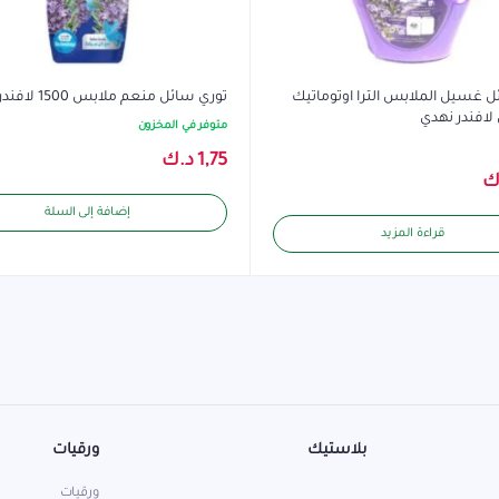
ل غسيل الملابس الترا اوتوماتيك
توري سائل منعم ملابس 1500 لافندر كشمير
متوفر في المخزون
1,75
د.ك
ك
إضافة إلى السلة
قراءة المزيد
بلاستيك
ورقيات
ورقيات