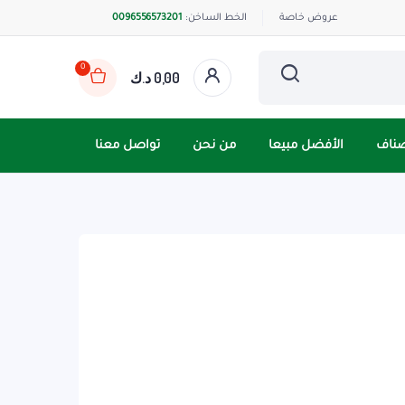
عروض خاصة
الخط الساخن:
0096556573201
0
0,00
د.ك
صناف
الأفضل مبيعا
من نحن
تواصل معنا