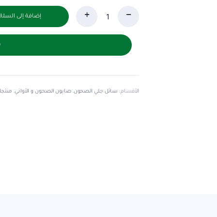
0,40 د.ك.
0,38 د.ك.
إضافة إلى السلة
سائل
غسيل
الصحون
ش
توري
430
مل
-
زهره
الأقسام:
سائل جلي الصحون
,
صابون الصحون و الأواني
,
منتجا
البنفسج
quantity