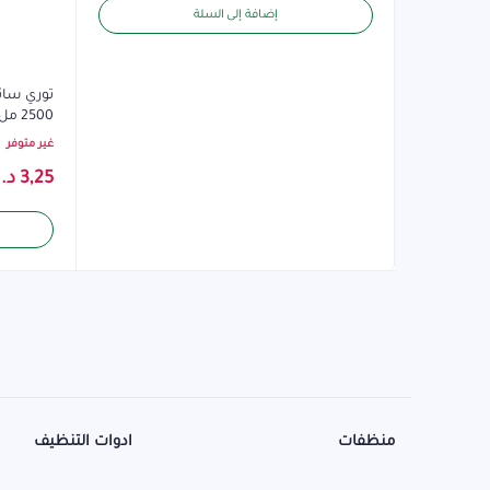
إضافة إلى السلة
توري سائ
2500 مل لافندر نهدي
غير متوفر
3,25
د.
منظفات
ادوات التنظيف